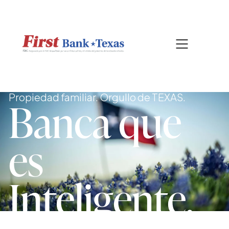
|
817-601-0756
BUSCAR
Propiedad familiar. Orgullo de TEXAS.
Banca que
es
Intelig