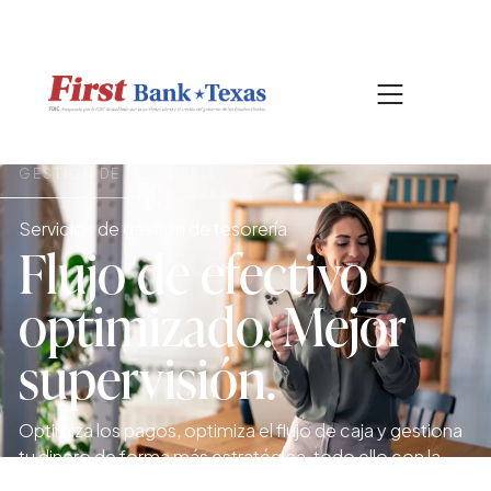
|
817-601-0756
BUSCAR
GESTIÓN DE TESORERÍA
Servicios de gestión de tesorería
Flujo de efectivo
optimizado. Mejor
supervisión.
Optimiza los pagos, optimiza el flujo de caja y gestiona
tu dinero de forma más estratégica, todo ello con la
orientación local de un socio con más de 100 años de