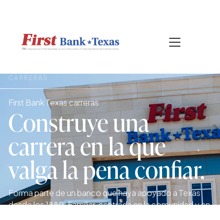
|
CONTÁCTENOS
BUSCAR
CARRERAS
First Bank Texas carreras
Construye una
carrera en la que
valga la pena confiar.
Forma parte de un banco que haya apoyado a Texas
desde los 1880. Familiar, centrada en la comunidad y en
crecimiento cada día.