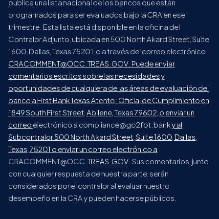
publica una lista nacional de los bancos que están
programados para ser evaluados bajo la CRA en ese
trimestre. Esta lista está disponible en la oficina del
Contralor Adjunto, ubicada en 500 North Akard Street, Suite
1600, Dallas, Texas 75201, o a través del correo electrónico
CRACOMMENT@OCC.TREAS.GOV. Puede enviar
comentarios escritos sobre las necesidades y
oportunidades de cualquiera de las áreas de evaluación del
banco a First Bank Texas Atento: Oficial de Cumplimiento en
1849 South First Street, Abilene, Texas 79602, o enviar un
correo
electrónico a compliance@go2fbt.bank
y al
Subcontralor 500 North Akard Street, Suite 1600, Dallas,
Texas, 75201 o enviar un correo electrónico a
CRACOMMENT@OCC.
TREAS.GOV
. Sus comentarios, junto
con cualquier respuesta de nuestra parte, serán
considerados por el contralor al evaluar nuestro
desempeño en la CRA y pueden hacerse públicos.