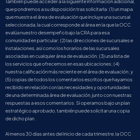
También puede acceder a la siguiente información adicional,
que pondremos a su disposición tras solicitarla: (1) un mapa
que muestra el área de evaluación que incluye una sucursal
seleccionada, la cual corresponde al área en la que la OCC
evalúa nuestro desempeño bajo la CRA para esa
comunidad en particular; (2) las direcciones de sucursales e
instalaciones, así como los horarios de las sucursales
asociadas en cualquier área de evaluación; (3) una lista de
los servicios que ofrecemos en esas ubicaciones; (4)
nuestra calificación más reciente en el área de evaluación; y
(5) copias de todos los comentarios escritos que hayamos
recibido en relación con las necesidades y oportunidades
de una determinada área de evaluación, junto con nuestras
respuestas a esos comentarios. Si operamos bajo un plan
estratégico aprobado, también puede solicitar una copia
de dicho plan.
Al menos 30 días antes del inicio de cada trimestre, la OCC