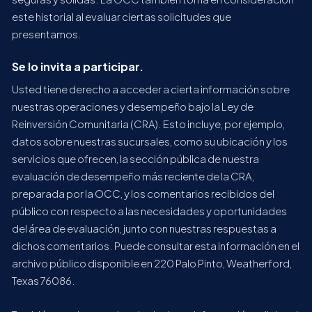
este historial al evaluar ciertas solicitudes que
presentamos.
Se lo invita a participar.
Usted tiene derecho a acceder a cierta información sobre
nuestras operaciones y desempeño bajo la Ley de
Reinversión Comunitaria (CRA). Esto incluye, por ejemplo,
datos sobre nuestras sucursales, como su ubicación y los
servicios que ofrecen, la sección pública de nuestra
evaluación de desempeño más reciente de la CRA,
preparada por la OCC, y los comentarios recibidos del
público con respecto a las necesidades y oportunidades
del área de evaluación, junto con nuestras respuestas a
dichos comentarios. Puede consultar esta información en el
archivo público disponible en 220 Palo Pinto, Weatherford,
Texas 76086.