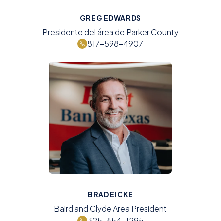
GREG EDWARDS
Presidente del área de Parker County
817-598-4907
BRAD EICKE
Baird and Clyde Area President
325-854-1295