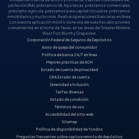
jubilación (IRA), préstamos VA, hipotecas, préstamos comerciales,
préstamo agrícola, préstamos para capital circulante, préstamos
inmobiliarios y mucho más. Realice operaciones bancarias en línea,
con nuestra aplicación móvil o visite una de nuestras ubicaciones
convenientes en el norte de Texas, en las áreas de Greater Abilene,
West Fort Worth y Grapevine.
Corporación Federal de Seguros de Depósitos
Aviso de queja del consumidor
Política de banca 24/7 en línea
Mejores prácticas de ACH
Estado de cuenta de privacidad
CRA Estado de cuenta
Diversidad e Inclusión
Tarifas diversas
Estado de condición
Términos de uso
Accesibilidad del sitio web
Sitemap
Política de disponibilidad de fondos
Preguntas frecuentes sobre captura remota de depósitos