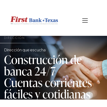
|
CONTÁCTENOS
BUSCAR
DIRECCIÓN
Dirección que escucha
Construcción de
banca 24/7
Cuentas corrientes
fáciles y cotidianas
Porque cada decisión empieza con lo que más