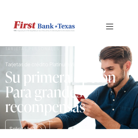
|
817-601-0756
BUSCAR
TARJETAS PERSONALES
Tarjetas de crédito Platinum Visa
Su primera opción
Para grandes
recompensas
Solicite hoy