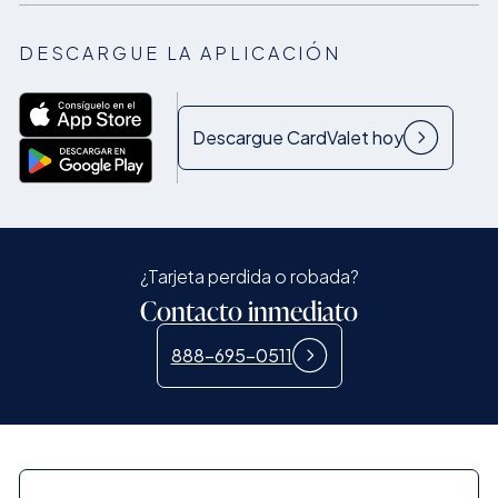
DESCARGUE LA APLICACIÓN
Descargue CardValet hoy
¿Tarjeta perdida o robada?
Contacto inmediato
888-695-0511