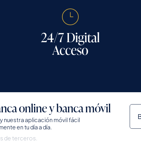
24/7 Digital
Acceso
nca online y banca móvil
B
 nuestra aplicación móvil fácil
ente en tu día a día.
os de terceros.