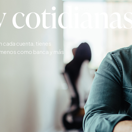
y cotidiana
n cada cuenta, tienes
en menos como banca y más