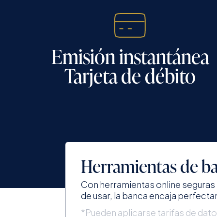
Emisión instantánea
Tarjeta de débito
Herramientas de ba
Con herramientas online seguras y
de usar, la banca encaja perfectam
*Pueden aplicarse tarifas de dat