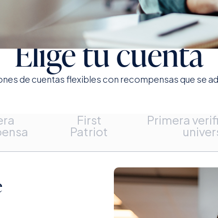
Elige tu cuenta
iones de cuentas flexibles con recompensas que se ad
era
First
Primera verif
pensa
Patriot
univer
e