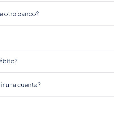
e otro banco?
débito?
rir una cuenta?