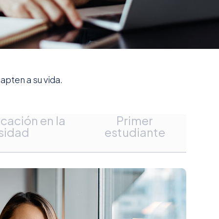
apten a su vida.
icación en la
Primer
sidad
estudiante