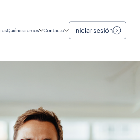
|
817-601-0756
BUSCAR
Iniciar sesión
nios
Quiénes somos
Contacto