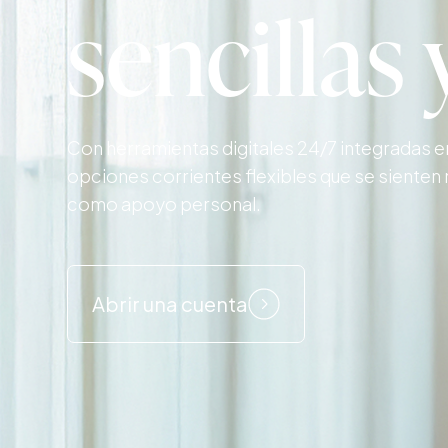
sencillas 
Con herramientas digitales 24/7 integradas e
opciones corrientes flexibles que se sient
como apoyo personal.
Abrir una cuenta