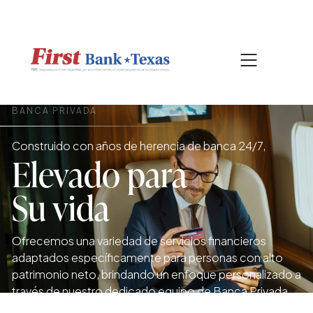
|
817-601-0756
BUSCAR
BANCA PRIVADA
Construido con años de herencia de banca 24/7,
Elevado para
Su vida
Ofrecemos una variedad de servicios financieros
adaptados específicamente para personas con alto
patrimonio neto, brindando un enfoque personalizado a
través de nuestro dedicado equipo de Banca Privada.
Nuestros expertos trabajan estrechamente con cada