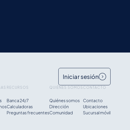
Iniciar sesión
SAS
RECURSOS
QUIÉNES SOMOS
CONTACTO
s
Banca 24/7
Quiénes somos
Contacto
mos
Calculadoras
Dirección
Ubicaciones
s
Preguntas frecuentes
Comunidad
Sucursal móvil