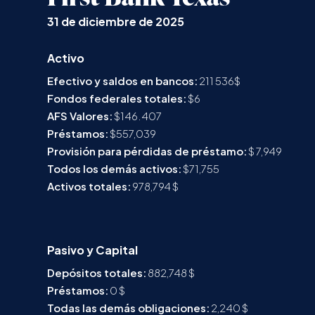
31 de diciembre de 2025
Activo
Efectivo y saldos en bancos:
211 536$
Fondos federales totales:
$6
AFS Valores:
$146.407
Préstamos:
$557,039
Provisión para pérdidas de préstamo:
$ 7,949
Todos los demás activos:
$71,755
Activos totales:
978,794 $
Pasivo y Capital
Depósitos totales:
882,748 $
Préstamos:
0 $
Todas las demás obligaciones:
2,240 $